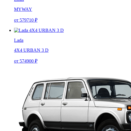
MYWAY
от
579710
₽
Lada
4X4 URBAN 3 D
от
574900
₽