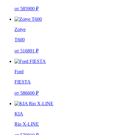
от
585900
₽
Zotye
T600
от
516891
₽
Ford
FIESTA
от
586600
₽
KIA
Rio X-LINE